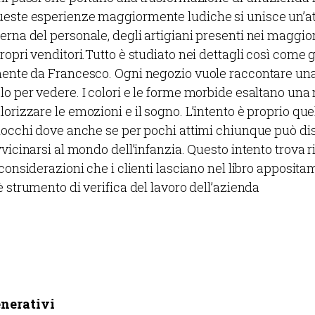
ueste esperienze maggiormente ludiche si unisce un’a
erna del personale, degli artigiani presenti nei maggior
ropri venditori.Tutto è studiato nei dettagli così come g
mente da Francesco. Ogni negozio vuole raccontare una 
lo per vedere. I colori e le forme morbide esaltano una 
orizzare le emozioni e il sogno. L’intento è proprio que
alocchi dove anche se per pochi attimi chiunque può di
vvicinarsi al mondo dell’infanzia. Questo intento trova r
 considerazioni che i clienti lasciano nel libro apposit
è strumento di verifica del lavoro dell’azienda
enerativi