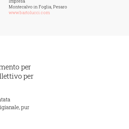
Impresa
Montecalvo in Foglia, Pesaro
www.bartolucci.com
umento per
lettivo per
ntata
gianale, pur