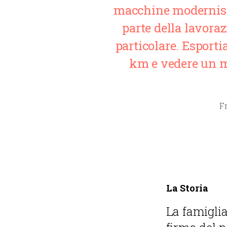
macchine modernissim
parte della lavora
particolare. Esporti
km e vedere un m
Fr
La Storia
La famiglia