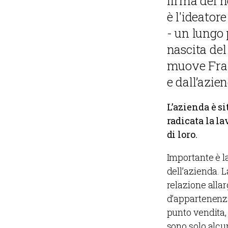
firma del n
è l'ideatore
- un lungo 
nascita del
muove Fran
e dall’azie
L’azienda è si
radicata la l
di loro.
Importante è la
dell’azienda. 
relazione allar
d’appartenenza
punto vendita,
sono solo alcu