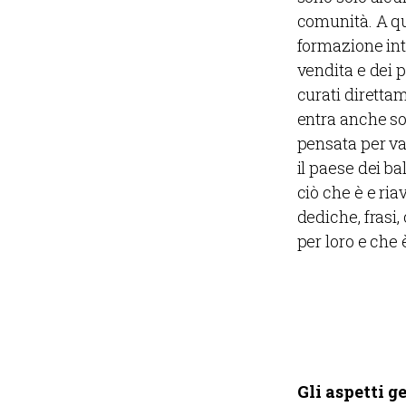
comunità. A q
formazione int
vendita e dei p
curati diretta
entra anche so
pensata per val
il paese dei b
ciò che è e ria
dediche, frasi,
per loro e che 
Gli aspetti g