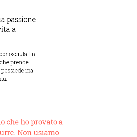
ua passione
ita a
 conosciuta fin
o che prende
he possiede ma
ta.
io che ho provato a
rodurre. Non usiamo