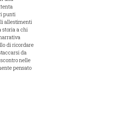
ttenta
i punti
li allestimenti
storia a chi
narrativa
llo di ricordare
staccarsi da
iscontro nelle
amente pensato