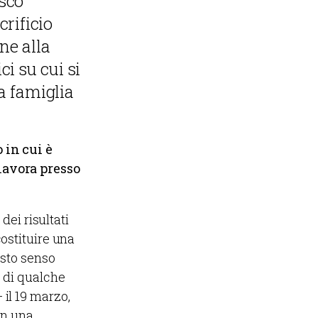
esco
crificio
ne alla
i su cui si
 famiglia
 in cui è
 lavora presso
dei risultati
ostituire una
esto senso
e di qualche
il 19 marzo,
in una