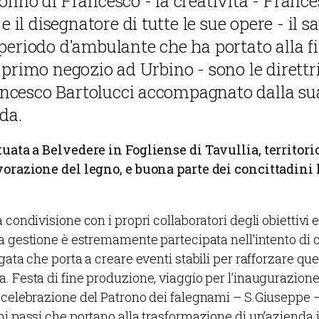
onno di Francesco - la creatività - Franc
 e il disegnatore di tutte le sue opere - il sa
periodo d'ambulante che ha portato alla fi
 primo negozio ad Urbino - sono le direttric
cesco Bartolucci accompagnato dalla sua
nda.
tuata a Belvedere in Fogliense di Tavullia, territorio
avorazione del legno, e buona parte dei concittadini
 condivisione con i propri collaboratori degli obiettivi e 
La gestione è estremamente partecipata nell’intento di c
gata che porta a creare eventi stabili per rafforzare qu
. Festa di fine produzione, viaggio per l’inaugurazion
 celebrazione del Patrono dei falegnami – S.Giuseppe – 
ni passi che portano alla trasformazione di un’azienda 