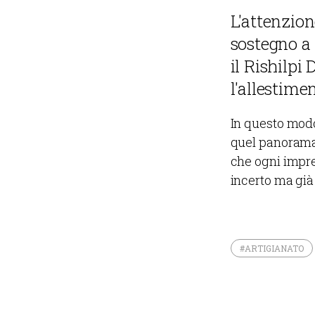
L'attenzion
sostegno a p
il Rishilpi
l'allestime
In questo modo
quel panorama 
che ogni impre
incerto ma già
#ARTIGIANATO