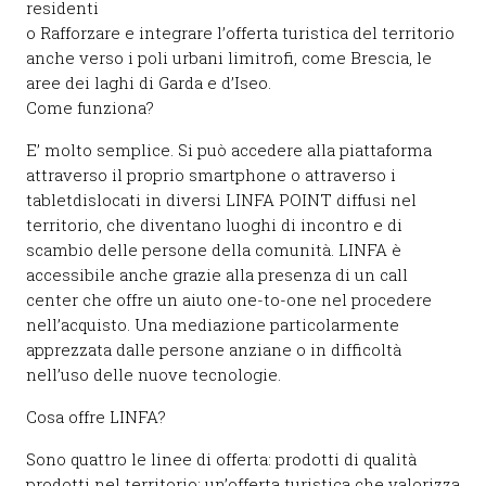
residenti
o
Rafforzare
e integrare
l’offerta turistica
del territorio
anche verso i poli urbani limitrofi
, come
Brescia,
le
aree dei laghi di Garda e d’Iseo
.
Come funziona
?
E’
molto semplice. Si può accedere alla piattaforma
attraverso il proprio
smartphone
o attraverso i
tablet
dislocati in diversi LINFA POINT diffusi nel
territorio, che diventano luoghi di incontro e di
scambio delle persone della comunità.
LINFA è
accessibile anche
grazie alla
presenza di un call
ce
n
ter
che offre
un aiuto
one-to-one
nel procedere
ne
ll’acquisto
. U
na mediazione particolarmente
apprezzata dalle persone anziane o in difficoltà
nell’uso delle nuove tecnologie.
Cosa offre LINFA?
Sono quattro le linee di offerta: prodotti di qualità
prodotti nel territorio; un’offerta turistica che valorizza