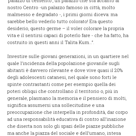
‘palazzo di cemento’, un palazzo che sta accanto al
nostro Centro -un palazzo famoso in città, molto
malmesso e degradato -, i primi giorni diceva: ma
sarebbe bello vederlo tutto colorato! Era questo
desiderio, questo germe – il voler colorare la propria
vita e il sentirsi capaci di poterlo fare - che ha fatto, ha
costruito in questi anni il Talita Kum…”.
Investire sulle giovani generazioni, in un quartiere nel
quale l’incidenza della popolazione giovanile sugli
abitanti è davvero rilevante e dove vive quasi il 20%
degli adolescenti catanesi, nel quale sono forti le
spinte contrastanti come per esempio quella dei
poteri obliqui che controllano il territorio o, più in
generale, plasmano la memoria e il pensiero di molti,
significa assumersi una sollecitudine e una
preoccupazione che interpella in profondità, dar corpo
ad una responsabilità educativa di contro all’inazione
che diserta non solo gli spazi delle piazze pubbliche
ma anche la piazza del sociale e dell’umano, intesa