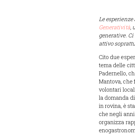
Le esperienze a
Generatività
, 
generative. Ci
attivo sopratt
Cito due esper
tema delle cit
Padernello, ch
Mantova, che 
volontari local
la domanda di
in rovina, è st
che negli anni
organizza rapp
enogastronomic