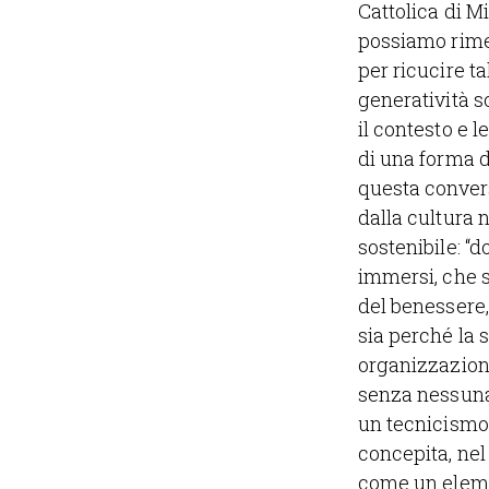
Cattolica di M
possiamo rime
per ricucire t
generatività s
il contesto e 
di una forma d
questa convers
dalla cultura 
sostenibile: “
immersi, che 
del benessere,
sia perché la s
organizzazioni
senza nessuna 
un tecnicismo 
concepita, nel
come un eleme