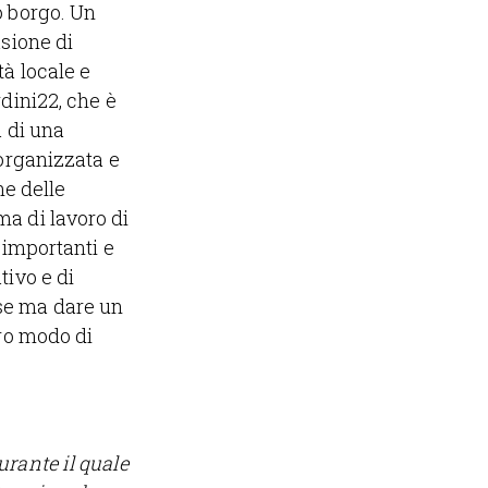
o borgo. Un
asione di
à locale e
dini22, che è
a di una
 organizzata e
ne delle
a di lavoro di
 importanti e
tivo e di
se ma dare un
tro modo di
urante il quale