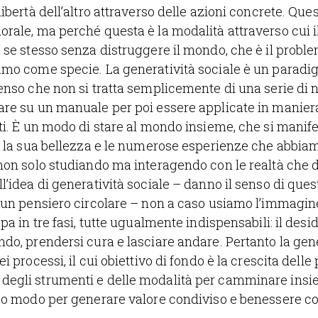
libertà dell’altro attraverso delle azioni concrete. Que
rale, ma perché questa è la modalità attraverso cui i
 se stesso senza distruggere il mondo, che è il probl
amo come specie. La generatività sociale è un parad
enso che non si tratta semplicemente di una serie di n
re su un manuale per poi essere applicate in maniera 
ti. È un modo di stare al mondo insieme, che si manife
è la sua bellezza e le numerose esperienze che abbiam
 non solo studiando ma interagendo con le realtà che
l’idea di generatività sociale – danno il senso di ques
 un pensiero circolare – non a caso usiamo l’immagine
pa in tre fasi, tutte ugualmente indispensabili: il desid
do, prendersi cura e lasciare andare. Pertanto la gen
i processi, il cui obiettivo di fondo è la crescita delle
egli strumenti e delle modalità per camminare ins
co modo per generare valore condiviso e benessere col