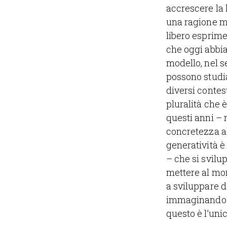
accrescere la 
una ragione mo
libero esprime
che oggi abbi
modello, nel s
possono studia
diversi contes
pluralità che 
questi anni –
concretezza al
generatività è
– che si svilup
mettere al mon
a sviluppare de
immaginando d
questo è l’uni