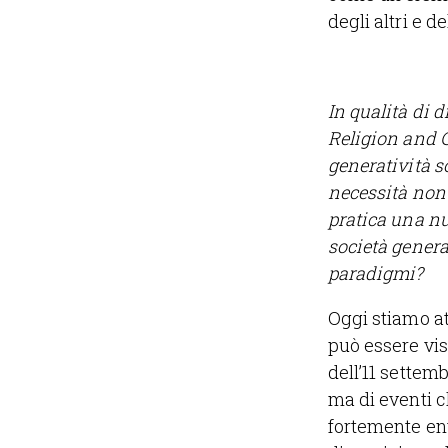
degli altri e d
In qualità di d
Religion and C
generatività s
necessità non 
pratica una nu
società generat
paradigmi?
Oggi stiamo a
può essere vis
dell’11 settemb
ma di eventi 
fortemente ent