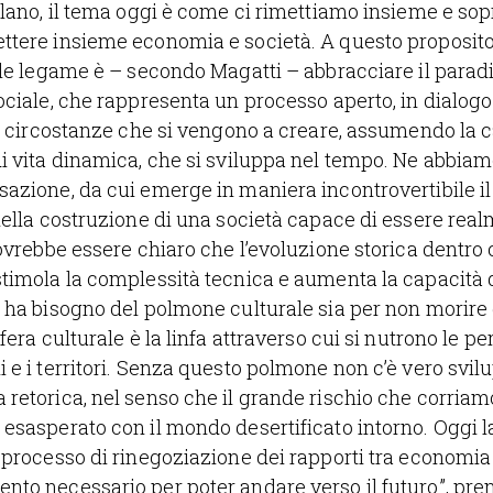
ilano, il tema oggi è come ci rimettiamo insieme e so
ttere insieme economia e società. A questo proposito
ale legame è – secondo Magatti – abbracciare il para
ociale, che rappresenta un processo aperto, in dialog
le circostanze che si vengono a creare, assumendo la c
i vita dinamica, che si sviluppa nel tempo. Ne abbiam
azione, da cui emerge in maniera incontrovertibile il
nella costruzione di una società capace di essere rea
dovrebbe essere chiaro che l’evoluzione storica dentro
stimola la complessità tecnica e aumenta la capacità
 ha bisogno del polmone culturale sia per non morire
fera culturale è la linfa attraverso cui si nutrono le pe
 e i territori. Senza questo polmone non c’è vero svilu
retorica, nel senso che il grande rischio che corriamo
esasperato con il mondo desertificato intorno. Oggi l
 processo di rinegoziazione dei rapporti tra economia 
nto necessario per poter andare verso il futuro”, pr