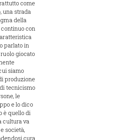
prattutto come
, una strada
digma della
o continuo con
aratteristica
o parlato in
 ruolo giocato
lmente
 cui siamo
 di produzione
 di tecnicismo
rsone, le
ppo e lo dico
 è quello di
a cultura va
e società,
endendosi cura