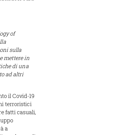
logy of
lla
oni sulla
e mettere in
tiche di una
o ad altri
to il Covid-19
 terroristici
e fatti casuali,
luppo
tà a