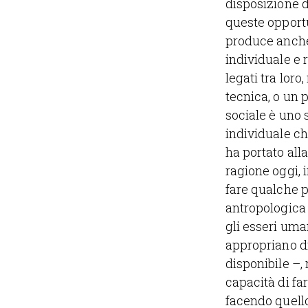
disposizione d
queste opportu
produce anche u
individuale e r
legati tra lor
tecnica, o un p
sociale è uno s
individuale che
ha portato al
ragione oggi, 
fare qualche p
antropologica 
gli esseri uma
appropriano di
disponibile –,
capacità di far
facendo quello