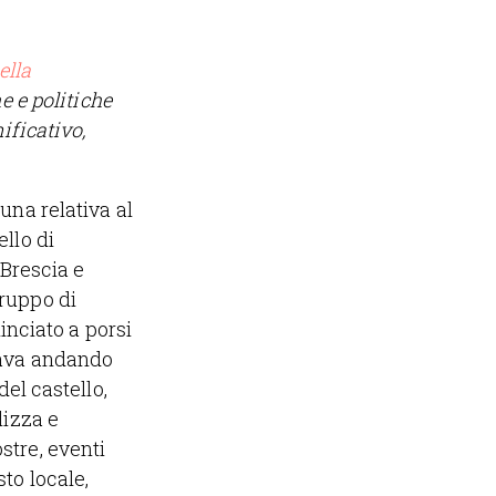
ella
e e politiche
ificativo,
una relativa al
llo di
 Brescia e
ruppo di
inciato a porsi
tava andando
del castello,
lizza e
stre, eventi
to locale,