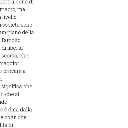
liere alcune di
o macro, ma
 livello
la società sono
 un piano della
o l’ambito
 di libertà
o scorso, che
 maggior
o provare a
ne
 significa che
ti che si
ende
e è data dalla
e è colui che
ità di