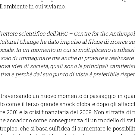
ell’ambiente in cui viviamo.
irettore scientifico dell’ARC – Centre for the Anthropo
ultural Change ha dato impulso al filone di ricerca su
ociale. In un momento in cui si moltiplicano le riflessi
solo di immaginare ma anche di provare a realizzare 
ova idea di società, quali sono le principali caratteris
iva e perché dal suo punto di vista è preferibile rispett
ttraversando un nuovo momento di passaggio, in quan
to come il terzo grande shock globale dopo gli attacchi
re 2001 e la crisi finanziaria del 2008. Non si tratta di tr
che accadono come conseguenza di un modello di svi
ropico, che si basa sull’idea di aumentare le possibili