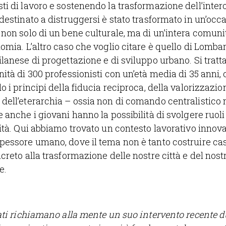
i di lavoro e sostenendo la trasformazione dell’inter
destinato a distruggersi è stato trasformato in un’occ
non solo di un bene culturale, ma di un’intera comunit
omia. L’altro caso che voglio citare è quello di Lombar
lanese di progettazione e di sviluppo urbano. Si tratt
ità di 300 professionisti con un’età media di 35 anni,
o i principi della fiducia reciproca, della valorizzazio
ell’eterarchia – ossia non di comando centralistico m
 anche i giovani hanno la possibilità di svolgere ruoli
ità. Qui abbiamo trovato un contesto lavorativo innova
pessore umano, dove il tema non è tanto costruire ca
creto alla trasformazione delle nostre città e del nos
e.
ati richiamano alla mente un suo intervento recente d