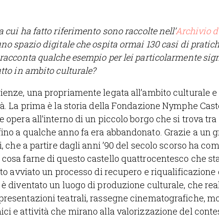
 cui ha fatto riferimento sono raccolte nell’
Archivio d
uno spazio digitale che ospita ormai 130 casi di pratich
 racconta qualche esempio per lei particolarmente sign
utto in ambito culturale?
ienze, una propriamente legata all’ambito culturale e 
tà. La prima è la storia della Fondazione Nymphe Caste
e opera all’interno di un piccolo borgo che si trova tra
fino a qualche anno fa era abbandonato. Grazie a un g
i, che a partire dagli anni ’90 del secolo scorso ha com
 cosa farne di questo castello quattrocentesco che s
ato avviato un processo di recupero e riqualificazione 
 è diventato un luogo di produzione culturale, che rea
resentazioni teatrali, rassegne cinematografiche, mo
i e attività che mirano alla valorizzazione del contes