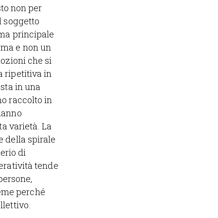
sto non per
l soggetto
ema principale
igma e non un
ozioni che si
ripetitiva in
sta in una
o raccolto in
 danno
ta varietà. La
 della spirale
erio di
eratività tende
 persone,
ieme perché
lettivo.