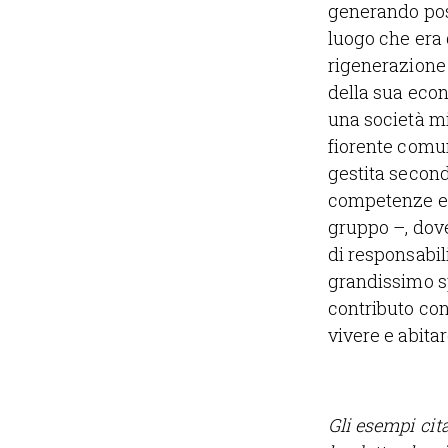
generando post
luogo che era 
rigenerazione 
della sua econ
una società mi
fiorente comun
gestita second
competenze e d
gruppo –, dove
di responsabil
grandissimo s
contributo con
vivere e abitar
Gli esempi cit