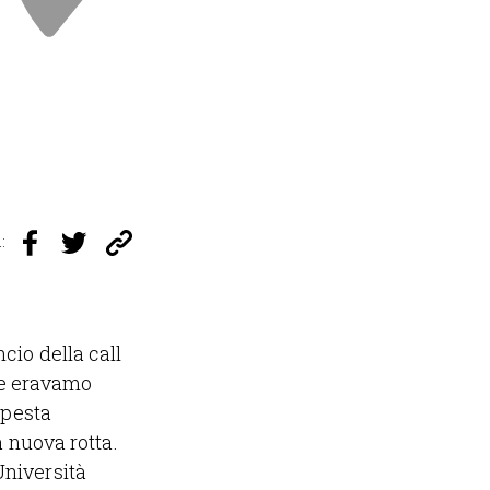
:
cio della call
tre eravamo
mpesta
a nuova rotta.
Università