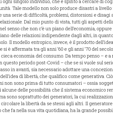
i ogni singolo individuo, che è spinto a cercare di cog
nità. Tale modello non solo produce disastri a livell
na serie di difficoltà, problemi, distorsioni e disagi a
elazionale. Dal mio punto di vista, tutti gli aspetti del
o, nel senso che non c’è un piano dell’economia, oppure
iano delle relazioni indipendente dagli altri, in quant
olo. Il modello entropico, invece, è il prodotto dell’idea
 si è affermata tra gli anni ’60 e gli anni ’70 del secol
la cieca economia del consumo. Da tempo penso – e a
in questo periodo post-Covid – che se si vuole sul seri
asso in avanti, sia necessario adottare una concezio
dell’idea di libertà, che qualifico come generativa. Ciò
ni non sono prima di tutto consumatori – ossia sogget
 alcune delle possibilità che il sistema economico r
 ma sono soprattutto dei generatori, la cui realizzazion
 circolare la libertà da se stessi agli altri. Il generator
 che fa nella sua vita quotidiana, ha la grande possibil