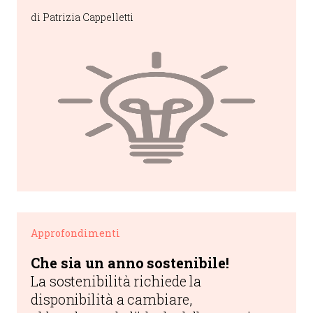
semplicemente di cogliere le
di Patrizia Cappelletti
opportunità, quanto di aprirne di
nuove.
Approfondimenti
Che sia un anno sostenibile!
La sostenibilità richiede la
disponibilità a cambiare,