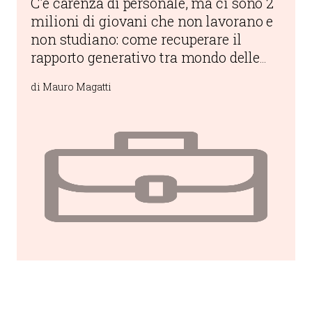
C'è carenza di personale, ma ci sono 2
milioni di giovani che non lavorano e
non studiano: come recuperare il
rapporto generativo tra mondo delle
imprese, istituzioni pubbliche e
di Mauro Magatti
persone reali?