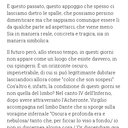
È questo passato, questo appoggio che spesso ci
lasciamo dietro le spalle, che possiamo persino
dimenticare ma che sappiamo comunque essere lì
da qualche parte ad aspettarci, che viene meno.
Sia in maniera reale, concreta e tragica, sia in
maniera simbolica.
Il futuro però, allo stesso tempo, in questi giorni
non appare come un luogo che esiste davvero, in
cui spingersi. È un orizzonte oscuro,
impenetrabile, di cui si può legittimante dubitare
lasciandoci allora come “color che son sospesi”.
Cos’altro è, infatti, la condizione di questi giorni se
non quella del limbo? Nel canto IV dell’Inferno,
dopo avere attraversato l’Acheronte, Virgilio
accompagna nel limbo Dante che si sporge sulla
voragine infernale “Oscura e profonda era e
nebulosa/ tanto che, per ficcar lo viso a fondo,/ io
non vi discernea alcuna cosa./ ‘Or discendiam qua