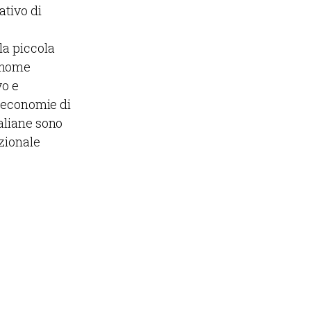
ativo di
la piccola
l nome
vo e
e economie di
taliane sono
azionale