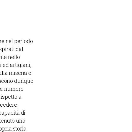
ne nel periodo
spirati dal
nte nello
 ed artigiani,
alla miseria e
nascono dunque
ior numero
rispetto a
rocedere
capacità di
ntenuto uno
opria storia