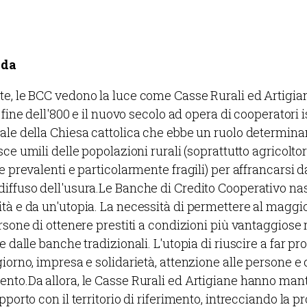
nda
e, le BCC vedono la luce come Casse Rurali ed Artigia
a fine dell'800 e il nuovo secolo ad opera di cooperatori i
ale della Chiesa cattolica che ebbe un ruolo determina
sce umili delle popolazioni rurali (soprattutto agricoltori
e prevalenti e particolarmente fragili) per affrancarsi d
diffuso dell'usura.Le Banche di Credito Cooperativo 
tà e da un'utopia. La necessità di permettere al magg
rsone di ottenere prestiti a condizioni più vantaggiose 
e dalle banche tradizionali. L'utopia di riuscire a far p
iorno, impresa e solidarietà, attenzione alle persone e 
nto.Da allora, le Casse Rurali ed Artigiane hanno ma
pporto con il territorio di riferimento, intrecciando la pr