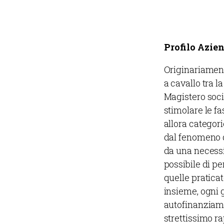
Profilo Azie
Originariament
a cavallo tra l
Magistero soci
stimolare le fa
allora categori
dal fenomeno 
da una necessi
possibile di pe
quelle praticat
insieme, ogni g
autofinanziame
strettissimo ra