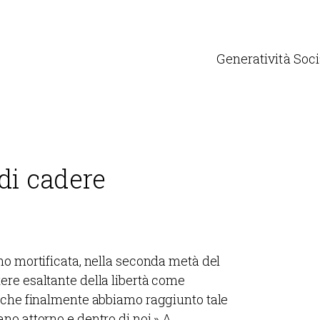
Generatività Soci
di cadere
no mortificata, nella seconda metà del
re esaltante della libertà come
a che finalmente abbiamo raggiunto tale
no attorno e dentro di noi.» A