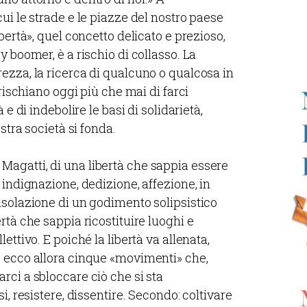
ui le strade e le piazze del nostro paese
bertà», quel concetto delicato e prezioso,
y boomer, è a rischio di collasso. La
ezza, la ricerca di qualcuno o qualcosa in
 rischiano oggi più che mai di farci
 e di indebolire le basi di solidarietà,
stra società si fonda.
agatti, di una libertà che sappia essere
 indignazione, dedizione, affezione, in
nsolazione di un godimento solipsistico
rtà che sappia ricostituire luoghi e
ettivo. E poiché la libertà va allenata,
, ecco allora cinque «movimenti» che,
rci a sbloccare ciò che si sta
i, resistere, dissentire. Secondo: coltivare