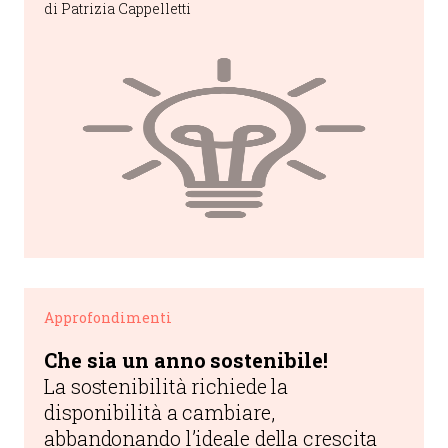
di Patrizia Cappelletti
opportunità, quanto di aprirne di
nuove.
Approfondimenti
Che sia un anno sostenibile!
La sostenibilità richiede la
disponibilità a cambiare,
abbandonando l’ideale della crescita