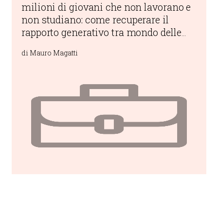
milioni di giovani che non lavorano e
non studiano: come recuperare il
rapporto generativo tra mondo delle
imprese, istituzioni pubbliche e
di Mauro Magatti
persone reali?