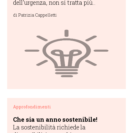
dell’urgenza, non si tratta più
semplicemente di cogliere le
di Patrizia Cappelletti
opportunità, quanto di aprirne di
nuove.
Approfondimenti
Che sia un anno sostenibile!
La sostenibilità richiede la