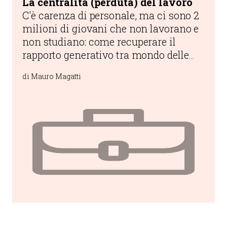
La centralità (perduta) del lavoro
C'è carenza di personale, ma ci sono 2
milioni di giovani che non lavorano e
non studiano: come recuperare il
rapporto generativo tra mondo delle
imprese, istituzioni pubbliche e
di Mauro Magatti
persone reali?