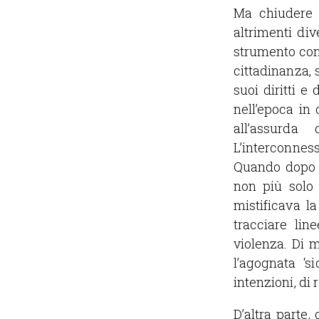
Ma chiudere n
altrimenti div
strumento con 
cittadinanza, 
suoi diritti 
nell’epoca in
all’assurda 
L’interconnes
Quando dopo l
non più solo 
mistificava l
tracciare lin
violenza. Di 
l’agognata ‘s
intenzioni, di
D’altra parte,