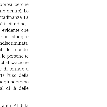
 porosi perché
nno dentro). Lo
ittadinanza. La
il cittadino, i
è evidente che
e per sfuggire
discriminata.
nti del mondo.
 le persone (e
lobalizzazione
e di tornare a
ta l’uso della
 raggiungeremo
al di là delle
 anni. Al di là