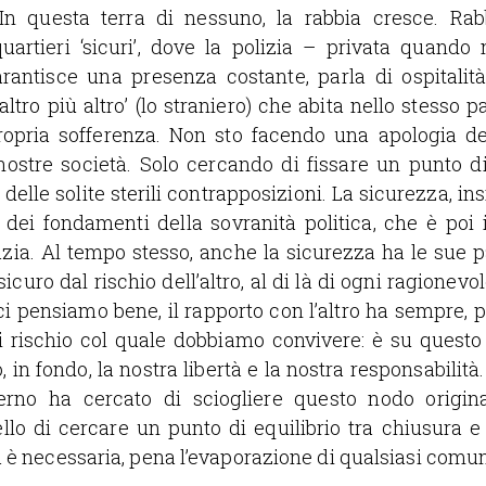
In questa terra di nessuno, la rabbia cresce. Rab
uartieri ‘sicuri’, dove la polizia – privata quando 
rantisce una presenza costante, parla di ospitalità
’altro più altro’ (lo straniero) che abita nello stesso p
ropria sofferenza. Non sto facendo una apologia d
 nostre società. Solo cercando di fissare un punto d
 delle solite sterili contrapposizioni. La sicurezza, in
 dei fondamenti della sovranità politica, che è poi 
ia. Al tempo stesso, anche la sicurezza ha le sue pa
sicuro dal rischio dell’altro, al di là di ogni ragionevo
ci pensiamo bene, il rapporto con l’altro ha sempre, p
 rischio col quale dobbiamo convivere: è su questo
 in fondo, la nostra libertà e la nostra responsabilità
rno ha cercato di sciogliere questo nodo origina
llo di cercare un punto di equilibrio tra chiusura e
 è necessaria, pena l’evaporazione di qualsiasi comuni