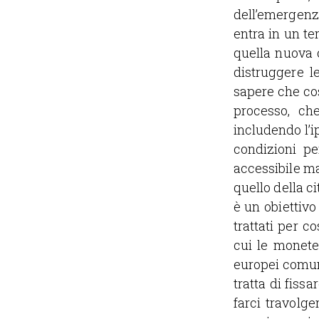
dell’emergenz
entra in un te
quella nuova 
distruggere l
sapere che cos
processo, che
includendo l’i
condizioni pe
accessibile ma
quello della c
è un obiettivo
trattati per c
cui le monete
europei comuni
tratta di fiss
farci travolge