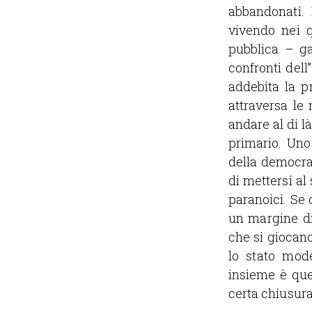
abbandonati. 
vivendo nei q
pubblica – ga
confronti dell’
addebita la p
attraversa le
andare al di là
primario. Uno
della democraz
di mettersi al 
paranoici. Se 
un margine di
che si giocano,
lo stato mode
insieme è que
certa chiusura