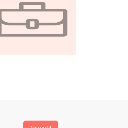
generativo tra mondo
delle imprese,
stituzioni pubbliche e
persone reali?
Iscriviti!