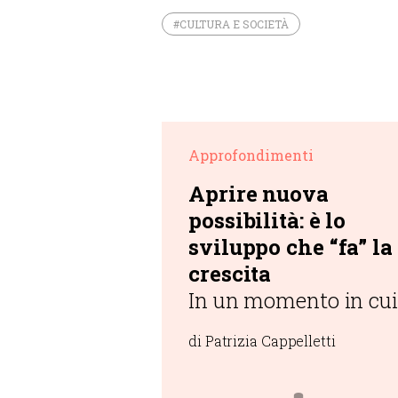
#CULTURA E SOCIETÀ
Approfondimenti
Aprire nuova
possibilità: è lo
sviluppo che “fa” la
crescita
In un momento in cui
la questione della
di Patrizia Cappelletti
sostenibilità assume i
caratteri dell’urgenza