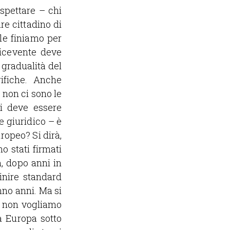
spettare – chi
re cittadino di
le finiamo per
ricevente deve
 gradualità del
rifiche. Anche
 non ci sono le
ni deve essere
e giuridico – è
ropeo? Si dirà,
o stati firmati
a, dopo anni in
inire standard
nno anni. Ma si
Se non vogliamo
na Europa sotto