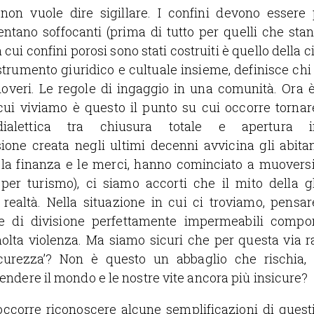
on vuole dire sigillare. I confini devono essere
entano soffocanti (prima di tutto per quelli che sta
cui confini porosi sono stati costruiti è quello della c
strumento giuridico e cultuale insieme, definisce chi è 
e doveri. Le regole di ingaggio in una comunità. Ora 
 cui viviamo è questo il punto su cui occorre tornar
dialettica tra chiusura totale e apertura in
sione creata negli ultimi decenni avvicina gli abita
a finanza e le merci, hanno cominciato a muoversi
per turismo), ci siamo accorti che il mito della g
a realtà. Nella situazione in cui ci troviamo, pensar
ee di divisione perfettamente impermeabili compor
molta violenza. Ma siamo sicuri che per questa via
icurezza’? Non è questo un abbaglio che rischia, 
 rendere il mondo e le nostre vite ancora più insicure?
 occorre riconoscere alcune semplificazioni di questi