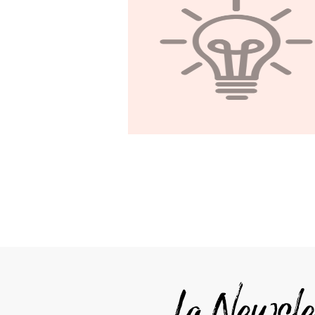
non si tratta più
semplicemente di
cogliere le
opportunità, quanto d
aprirne di nuove.