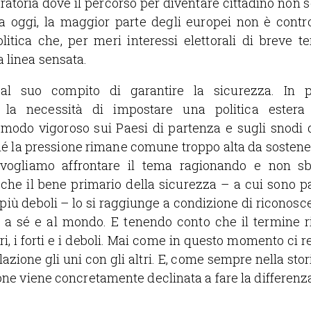
atoria dove il percorso per diventare cittadino non s
ra oggi, la maggior parte degli europei non è contro
litica che, per meri interessi elettorali di breve t
 linea sensata.
al suo compito di garantire la sicurezza. In pa
 la necessità di impostare una politica este
 modo vigoroso sui Paesi di partenza e sugli snodi d
hé la pressione rimane comune troppo alta da sostener
 vogliamo affrontare il tema ragionando e non sbr
che il bene primario della sicurezza – a cui sono p
i più deboli – lo si raggiunge a condizione di riconosc
o a sé e al mondo. E tenendo conto che il termine ri
eri, i forti e i deboli. Mai come in questo momento ci
lazione gli uni con gli altri. E, come sempre nella stor
ione viene concretamente declinata a fare la differenz