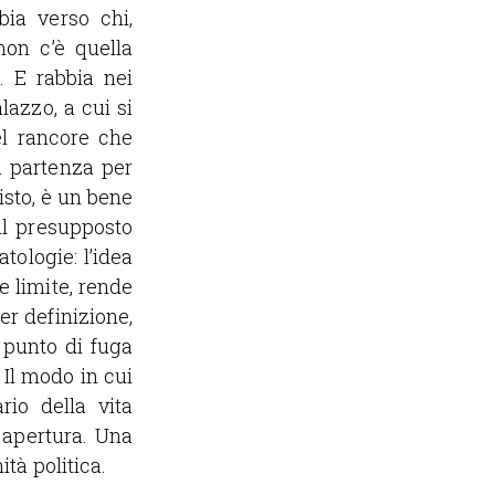
bia verso chi,
non c’è quella
. E rabbia nei
alazzo, a cui si
el rancore che
i partenza per
sisto, è un bene
il presupposto
tologie: l’idea
le limite, rende
er definizione,
 punto di fuga
. Il modo in cui
rio della vita
 apertura. Una
tà politica.