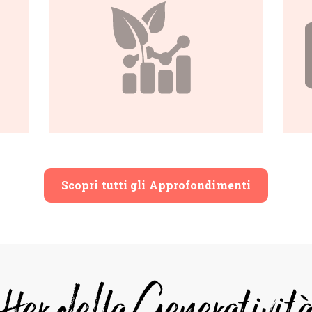
illimitata: siamo
pronti a farlo?
i
i
Scopri tutti gli Approfondimenti