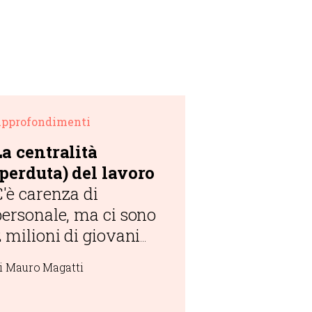
pprofondimenti
La centralità
(perduta) del lavoro
C'è carenza di
personale, ma ci sono
 milioni di giovani
che non lavorano e
i Mauro Magatti
non studiano: come
recuperare il rapporto