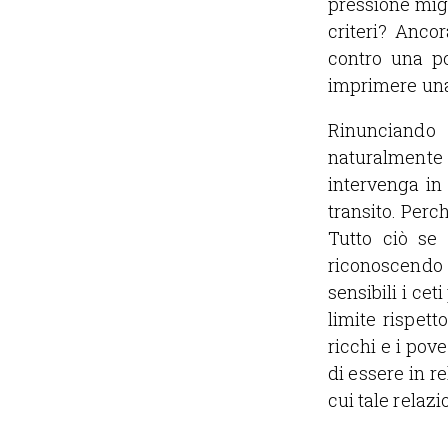
pressione migr
criteri? Anco
contro una po
imprimere una
Rinunciando 
naturalmente
intervenga in
transito. Perc
Tutto ciò se
riconoscendo 
sensibili i cet
limite rispett
ricchi e i pov
di essere in re
cui tale relaz