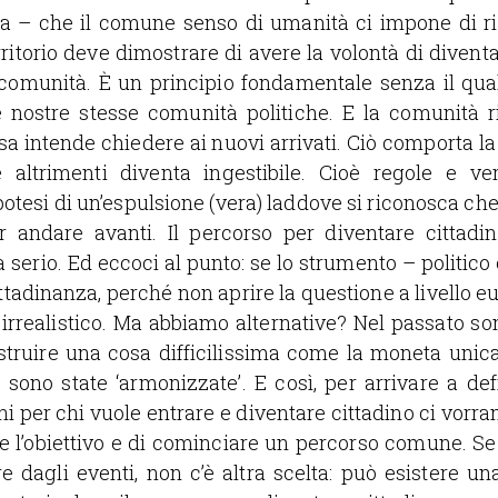
a – che il comune senso di umanità ci impone di ri
rritorio deve dimostrare di avere la volontà di diventa
comunità. È un principio fondamentale senza il qua
e nostre stesse comunità politiche. E la comunità 
a intende chiedere ai nuovi arrivati. Ciò comporta la
 altrimenti diventa ingestibile. Cioè regole e ve
potesi di un’espulsione (vera) laddove si riconosca che
r andare avanti. Il percorso per diventare cittadi
 serio. Ed eccoci al punto: se lo strumento – politico 
ittadinanza, perché non aprire la questione a livello eu
 irrealistico. Ma abbiamo alternative? Nel passato son
ostruire una cosa difficilissima come la moneta unic
 sono state ‘armonizzate’. E così, per arrivare a def
 per chi vuole entrare e diventare cittadino ci vorra
are l’obiettivo e di cominciare un percorso comune. 
re dagli eventi, non c’è altra scelta: può esistere u