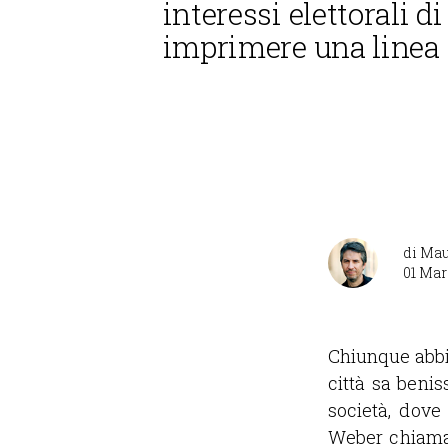
interessi elettorali d
imprimere una linea
di
Mau
01 Mar
Chiunque abbia
città sa beni
società, dove
Weber chiamava