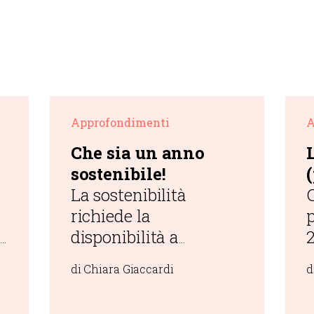
Approfondimenti
A
Che sia un anno
sostenibile!
La sostenibilità
richiede la
disponibilità a
2
cambiare,
di Chiara Giaccardi
d
abbandonando l’ideale
,
della crescita