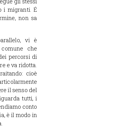
egue gli stessi
 i migranti. É
ermine, non sa
rallelo, vi è
ra comune che
ei percorsi di
e e va ridotta.
aitando: cioè
articolarmente
ere il senso del
guarda tutti, i
 rendiamo conto
ia, è il modo in
a.