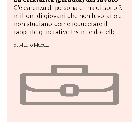
C'è carenza di personale, ma ci sono 2
milioni di giovani che non lavorano e
non studiano: come recuperare il
rapporto generativo tra mondo delle
imprese, istituzioni pubbliche e
di Mauro Magatti
persone reali?