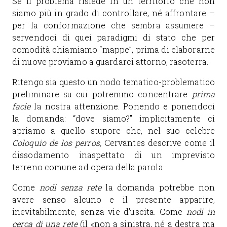
Se il problema risiede in un territorio che non
siamo più in grado di controllare, né affrontare –
per la conformazione che sembra assumere –
servendoci di quei paradigmi di stato che per
comodità chiamiamo “mappe”, prima di elaborarne
di nuove proviamo a guardarci attorno, rasoterra.
Ritengo sia questo un nodo tematico-problematico
preliminare su cui potremmo concentrare
prima
facie
la nostra attenzione. Ponendo e ponendoci
la domanda: “dove siamo?” implicitamente ci
apriamo a quello stupore che, nel suo celebre
Coloquio de los perros,
Cervantes descrive come il
dissodamento inaspettato di un imprevisto
terreno comune ad opera della parola.
Come
nodi senza rete
la domanda potrebbe non
avere senso alcuno e il presente apparire,
inevitabilmente, senza vie d’uscita. Come
nodi in
cerca di una rete
(il «non a sinistra, né a destra ma