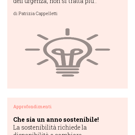
dell’urgenza, non si tratta più
semplicemente di cogliere le
di Patrizia Cappelletti
opportunità, quanto di aprirne di
nuove.
Approfondimenti
Che sia un anno sostenibile!
La sostenibilità richiede la