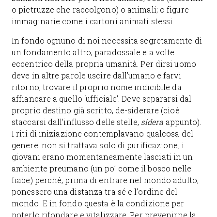
o pietruzze che raccolgono) o animali; o figure
immaginarie come i cartoni animati stessi.
In fondo ognuno di noi necessita segretamente di
un fondamento altro, paradossale e a volte
eccentrico della propria umanità. Per dirsi uomo
deve in altre parole uscire dall’umano e farvi
ritorno, trovare il proprio nome indicibile da
affiancare a quello ‘ufficiale’. Deve separarsi dal
proprio destino già scritto, de-siderare (cioè
staccarsi dall’influsso delle stelle,
sidera
appunto).
I riti di iniziazione contemplavano qualcosa del
genere: non si trattava solo di purificazione, i
giovani erano momentaneamente lasciati in un
ambiente preumano (un po’ come il bosco nelle
fiabe) perché, prima di entrare nel mondo adulto,
ponessero una distanza tra sé e l’ordine del
mondo. E in fondo questa è la condizione per
poterlo rifondare e vitalizzare. Per prevenirne la