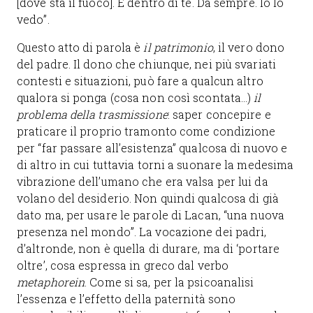
[dove sta il fuoco]. È dentro di te. Da sempre. Io lo
vedo”.
Questo atto di parola è
il patrimonio
, il vero dono
del padre. Il dono che chiunque, nei più svariati
contesti e situazioni, può fare a qualcun altro
qualora si ponga (cosa non così scontata…)
il
problema della trasmissione
: saper concepire e
praticare il proprio tramonto come condizione
per “far passare all’esistenza” qualcosa di nuovo e
di altro in cui tuttavia torni a suonare la medesima
vibrazione dell’umano che era valsa per lui da
volano del desiderio. Non quindi qualcosa di già
dato ma, per usare le parole di Lacan, “una nuova
presenza nel mondo”. La vocazione dei padri,
d’altronde, non è quella di durare, ma di ‘portare
oltre’, cosa espressa in greco dal verbo
metaphorein
. Come si sa, per la psicoanalisi
l’essenza e l’effetto della paternità sono