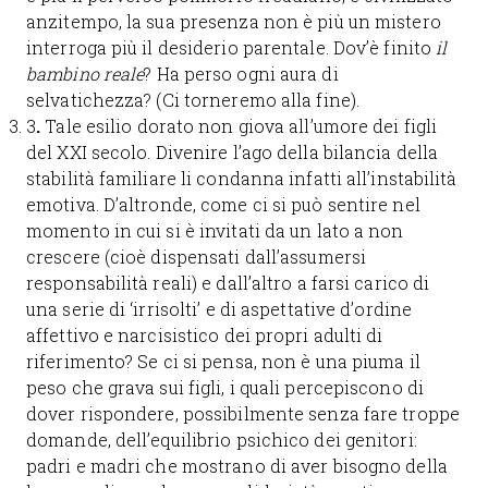
anzitempo, la sua presenza non è più un mistero
interroga più il desiderio parentale. Dov’è finito
il
bambino reale
? Ha perso ogni aura di
selvatichezza? (Ci torneremo alla fine).
3
.
Tale esilio dorato non giova all’umore dei figli
del XXI secolo. Divenire l’ago della bilancia della
stabilità familiare li condanna infatti all’instabilità
emotiva. D’altronde, come ci si può sentire nel
momento in cui si è invitati da un lato a non
crescere (cioè dispensati dall’assumersi
responsabilità reali) e dall’altro a farsi carico di
una serie di ‘irrisolti’ e di aspettative d’ordine
affettivo e narcisistico dei propri adulti di
riferimento? Se ci si pensa, non è una piuma il
peso che grava sui figli, i quali percepiscono di
dover rispondere, possibilmente senza fare troppe
domande, dell’equilibrio psichico dei genitori:
padri e madri che mostrano di aver bisogno della