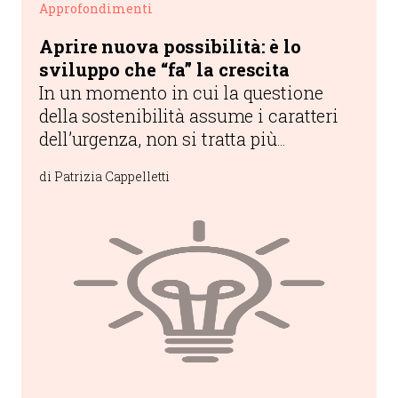
Approfondimenti
Aprire nuova possibilità: è lo
sviluppo che “fa” la crescita
In un momento in cui la questione
della sostenibilità assume i caratteri
dell’urgenza, non si tratta più
semplicemente di cogliere le
di Patrizia Cappelletti
opportunità, quanto di aprirne di
nuove.