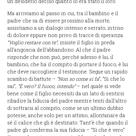
un desiderio deciso quanto lo era stato il loro.
Ma arriviamo al passo in cui, tra il bambino e il
padre che sa di essere prossimo alla morte,
assistiamo a un dialogo intenso e serrato, intriso
di dolore eppure non privo di tracce di speranza.
“Voglio restare con te”
, insiste il figlio in preda
all’angoscia dell’abbandono. Al che il padre
risponde che non può, perché adesso è lui, il
bambino, che ha il compito di portare il fuoco, è lui
che deve raccogliere il testimone. Segue un rapido
scambio di battute –
“Non so come si fa
”, “Sì che lo
sai”,
“È vero? Il fuoco, intendo”
– nel quale si vede
bene come il figlio necessiti da un lato di sentirsi
ribadire la fiducia del padre mentre tenti dall’altro
di sottrarsi al compito, come se un ultimo dubbio
potesse, anche solo per un attimo, allontanare da
sé il calice che gli è destinato. Tant’è che quando il
padre gli conferma la sua fiducia – “Sì che è vero”