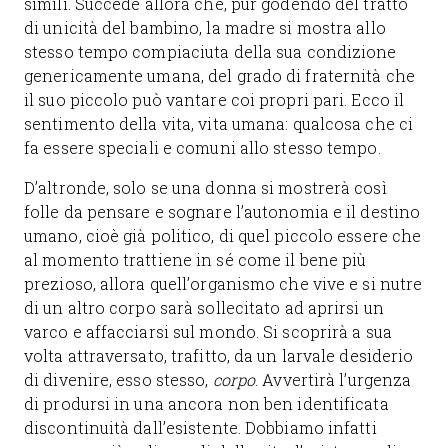
simili. Succede allora che, pur godendo del tratto
di unicità del bambino, la madre si mostra allo
stesso tempo compiaciuta della sua condizione
genericamente umana, del grado di fraternità che
il suo piccolo può vantare coi propri pari. Ecco il
sentimento della vita, vita umana: qualcosa che ci
fa essere speciali e comuni allo stesso tempo.
D’altronde, solo se una donna si mostrerà così
folle da pensare e sognare l’autonomia e il destino
umano, cioè già politico, di quel piccolo essere che
al momento trattiene in sé come il bene più
prezioso, allora quell’organismo che vive e si nutre
di un altro corpo sarà sollecitato ad aprirsi un
varco e affacciarsi sul mondo. Si scoprirà a sua
volta attraversato, trafitto, da un larvale desiderio
di divenire, esso stesso,
corpo
. Avvertirà l’urgenza
di prodursi in una ancora non ben identificata
discontinuità dall’esistente. Dobbiamo infatti