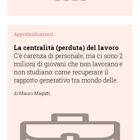
Approfondimenti
La centralità (perduta) del lavoro
C'è carenza di personale, ma ci sono 2
milioni di giovani che non lavorano e
non studiano: come recuperare il
rapporto generativo tra mondo delle
imprese, istituzioni pubbliche e
di Mauro Magatti
persone reali?