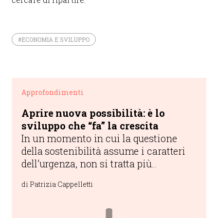
#ECONOMIA E SVILUPPO
Approfondimenti
Aprire nuova possibilità: è lo
sviluppo che “fa” la crescita
In un momento in cui la questione
della sostenibilità assume i caratteri
dell’urgenza, non si tratta più
semplicemente di cogliere le
di Patrizia Cappelletti
opportunità, quanto di aprirne di
nuove.