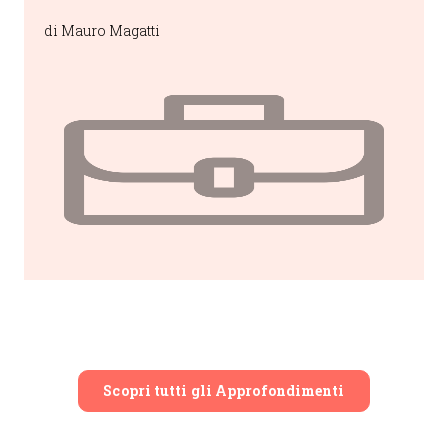
imprese, istituzioni pubbliche e
di Mauro Magatti
persone reali?
Scopri tutti gli Approfondimenti