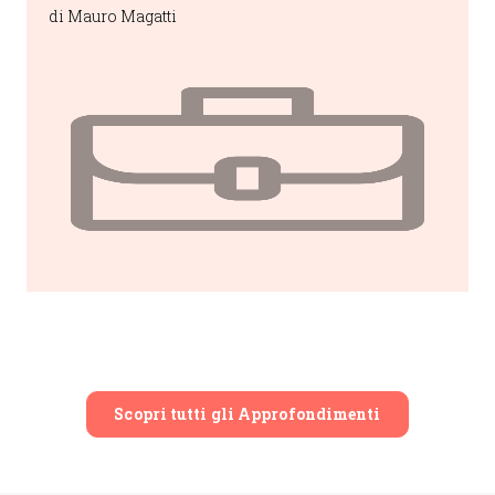
di Mauro Magatti
persone reali?
Scopri tutti gli Approfondimenti