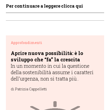
Per continuare a leggere clicca qui
Approfondimenti
Aprire nuova possibilità: è lo
sviluppo che “fa” la crescita
In un momento in cui la questione
della sostenibilità assume i caratteri
dell’urgenza, non si tratta più
semplicemente di cogliere le
di Patrizia Cappelletti
opportunità, quanto di aprirne di
nuove.